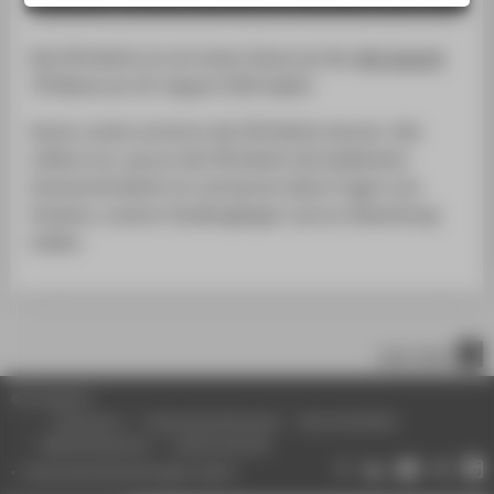
LINKS FÜR BESCHÄFTIGTE
SERVICE
Die HTW Berlin ist mit einem Stand auf der
Abi Zukunft
Messe am 29. August 2026 dabei!
Komm vorbei und lerne die HTW Berlin kennen. Hier
erfährst du, warum die HTW Berlin die beliebteste
Hochschule Berlin ist und kannst deine Fragen zum
Studium, unseren Studiengängen und zur Bewerbung
stellen.
nach oben
© HTW Berlin
Impressum
Datenschutzhinweise
Barrierefreiheit
Gebärdensprache
Leichte Sprache
Datenschutzeinstellungen ändern