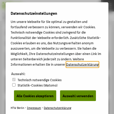
Datenschutzeinstellungen
Fachbereich 1
INGENIEURWISSENSCHAFTEN - ENERGIE UND INFORMATION
Menu
Um unsere Webseite für Sie optimal zu gestalten und
fortlaufend verbessern zu können, verwenden wir Cookies.
THEMEN
HTW Berlin auf der Abi Zukunft
Technisch notwendige Cookies sind zwingend für die
Funktionalität der Webseite erforderlich. Zusätzliche Statistik-
STUDIENINTERESSIERTE
Berlin
Cookies erlauben es uns, das Nutzungsverhalten anonym
STUDIEREN
auszuwerten, um die Webseite zu verbessern. Sie haben die
Möglichkeit, Ihre Datenschutzeinstellungen über einen Link im
Start
LEHREN
unteren Seitenbereich jederzeit zu ändern. Weitere
Informationen erhalten Sie in unserer
Datenschutzerklärung
.
29. August 2026 10:00
FORSCHEN
Auswahl:
IT SERVICEPORTAL
Ende
Technisch notwendige Cookies
ANLAUFSTELLEN UND KONTAKT
Statistik-Cookies (Matomo)
29. August 2026 15:00
Alle Cookies akzeptieren
Auswahl verwenden
ZENTRALE SEITEN
Ort
LINKS FÜR STUDIERENDE
HTW Berlin -
Impressum
-
Datenschutzerklärung
Estrel Congress Center, Sonnenallee 225, 12057 Berlin