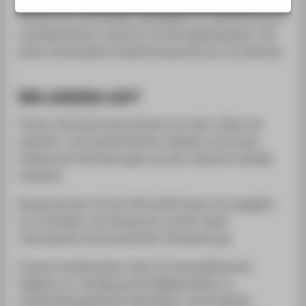
LINKS FÜR BESCHÄFTIGTE
Adresse der potenziellen Arbeitgeber für Absolventinnen
SERVICE
und Absolventen sowie für Forschungskompetenz. Der
damit verbundenen Verpflichtung sind wir uns bewusst.
Wie arbeiten wir?
Unsere Verantwortung nehmen wir wahr, indem wir
zukunfts- und marktorientiert arbeiten und unsere
Inhalte den Anforderungen aus der Industrie ständig
anpassen.
Kooperationen mit der Wirtschaft bauen wir engagiert
aus und leben vom Austausch und der damit
verbundenen kontinuierlichen Verbesserung.
Unseren Studierenden steht ein breit gefächertes
Angebot zur Verfügung. Die Möglichkeiten zu
studienübergreifenden Aktivitäten und Projekten