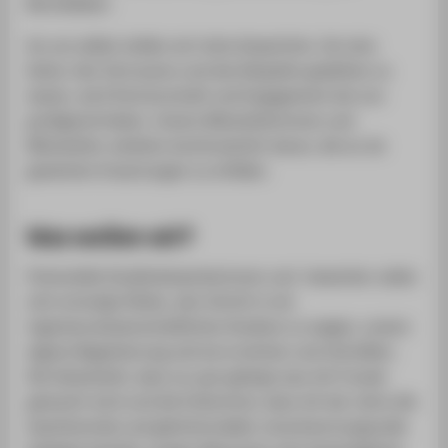
Berufsleben.
An uns selbst stellen wir hohe Ansprüche. Um eine
Kultur des Vertrauens und des Respekts gedeihen zu
lassen, wird Partnerschaft und Engagement bei uns
großgeschrieben. Unsere Mitarbeiterinnen und
Mitarbeiter arbeiten kontinuierlich daran, die an sie
gesetzten Erwartungen zu erfüllen.
Was wollen wir?
Potenzielle Studienbewerberinnen und -bewerber sollen
sich ermutigt fühlen, den Schritt in ein
ingenieurwissenschaftliches Studium zu wagen, unsere
eigene Begeisterung soll sie erreichen und mitreißen.
Die Gewissheit, dass nur gut gelingt was mit Freude
gemacht wird und die Erkenntnis, dass mit der Lehre die
faszinierende und gleichermaßen verantwortungsvolle