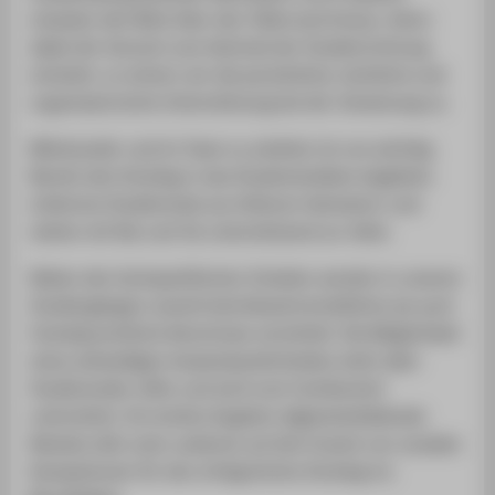
erlauben den Blick über den Tellerrand hinaus. Wenn
dabei der Wunsch zum Wechsel der Studienrichtung
entsteht, so sichern wir die persönliche, fachliche und
organisatorische Unterstützung bei der Umsetzung zu.
Miteinander und im Team zu arbeiten ist uns wichtig.
Bereits den Einstieg in das Studentenleben begleiten
erfahrene Studierende aus höheren Semestern und
stehen mit Rat und Tat unterstützend zur Seite.
Neben den fachspezifischen Inhalten werden in unseren
Studiengängen sowohl betriebswirtschaftliche als auch
fremdsprachliche Kenntnisse vermittelt. Die Möglichkeit
eines zeitweiligen Auslandsaufenthaltes steht allen
Studierenden offen und wird vom Fachbereich
unterstützt. Ein breites Angebot allgemeinbildender
Module zielt unter anderem auf den Erwerb von sozialen
Kompetenzen für den erfolgreichen Einstieg ins