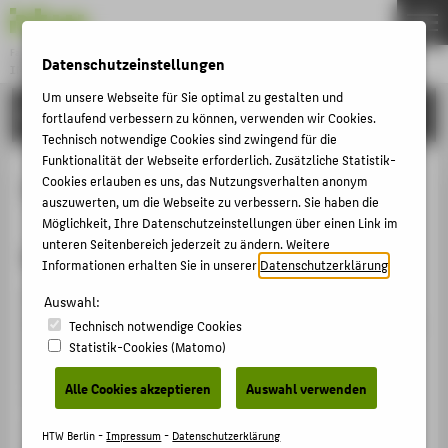
Fachbereich 1
Datenschutzeinstellungen
INGENIEURWISSENSCHAFTEN - ENERGIE UND INFORMATION
Menu
Um unsere Webseite für Sie optimal zu gestalten und
STUDIENINTERESSIERTE
THEMEN
fortlaufend verbessern zu können, verwenden wir Cookies.
Technisch notwendige Cookies sind zwingend für die
STUDIENINTERESSIERTE
Funktionalität der Webseite erforderlich. Zusätzliche Statistik-
Leitbild des Fachbereichs
Cookies erlauben es uns, das Nutzungsverhalten anonym
STUDIEREN
auszuwerten, um die Webseite zu verbessern. Sie haben die
LEHREN
Möglichkeit, Ihre Datenschutzeinstellungen über einen Link im
unteren Seitenbereich jederzeit zu ändern. Weitere
Wer sind wir?
FORSCHEN
Informationen erhalten Sie in unserer
Datenschutzerklärung
.
IT SERVICEPORTAL
Als großer ingenieurwissenschaftlicher Fachbereich
Auswahl:
bieten wir unseren Studierenden Technik, die begeistert.
ANLAUFSTELLEN UND KONTAKT
Technisch notwendige Cookies
In sieben Bachelor- und sechs Masterstudiengängen
Statistik-Cookies (Matomo)
haben unsere Studierenden die Möglichkeit, sich
ZENTRALE SEITEN
Alle Cookies akzeptieren
Auswahl verwenden
innerhalb der zwei großen Ausrichtungen der Energie-
LINKS FÜR STUDIERENDE
und Informationstechnik exzellent für ihr späteres
HTW Berlin -
Impressum
-
Datenschutzerklärung
Berufsleben ausbilden zu lassen. Wir sind die erste