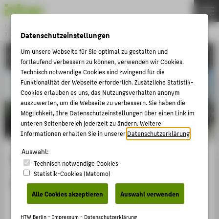
Fachbereich 1
INGENIEURWISSENSCHAFTEN - ENERGIE UND INFORMATION
Datenschutzeinstellungen
Menu
Um unsere Webseite für Sie optimal zu gestalten und
FORSCHEN
THEMEN
fortlaufend verbessern zu können, verwenden wir Cookies.
Technisch notwendige Cookies sind zwingend für die
STUDIENINTERESSIERTE
Funktionalität der Webseite erforderlich. Zusätzliche Statistik-
STUDIEREN
Cookies erlauben es uns, das Nutzungsverhalten anonym
auszuwerten, um die Webseite zu verbessern. Sie haben die
LEHREN
Möglichkeit, Ihre Datenschutzeinstellungen über einen Link im
unteren Seitenbereich jederzeit zu ändern. Weitere
FORSCHEN
Informationen erhalten Sie in unserer
Datenschutzerklärung
.
IT SERVICEPORTAL
Auswahl:
Forschen
ANLAUFSTELLEN UND KONTAKT
Technisch notwendige Cookies
Statistik-Cookies (Matomo)
Research School
ZENTRALE SEITEN
Alle Cookies akzeptieren
Auswahl verwenden
LINKS FÜR STUDIERENDE
HTW Berlin -
Impressum
-
Datenschutzerklärung